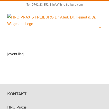
Zum
Tel. 0761 23 351
|
info@hno-freiburg.com
Inhalt
springen
[event-list]
KONTAKT
HNO Praxis