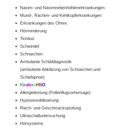
Nasen- und Nasennebenhöhlenerkrankungen
Mund-, Rachen- und Kehlkopferkrankungen
Erkrankungen des Ohres
Hörminderung
Tinnitus
Schwindel
Schnarchen
Ambulante Schlafdiagnostik
(ambulante Abklärung von Schnarchen und
Schlafapnoe)
K
i
n
d
e
r
–
H
N
O
Allergietestung (Pollenflugvorhersage)
Hyposensibilisierung
Riech- und Geschmacksprüfung
Ultraschalluntersuchung
Hörsysteme