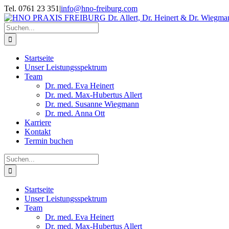
Zum
Tel. 0761 23 351
|
info@hno-freiburg.com
Inhalt
springen
Suche
nach:
Startseite
Unser Leistungsspektrum
Team
Dr. med. Eva Heinert
Dr. med. Max-Hubertus Allert
Dr. med. Susanne Wiegmann
Dr. med. Anna Ott
Karriere
Kontakt
Termin buchen
Suche
nach:
Startseite
Unser Leistungsspektrum
Team
Dr. med. Eva Heinert
Dr. med. Max-Hubertus Allert