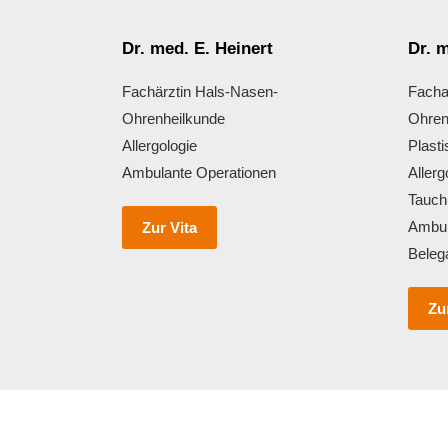
Dr. med. E. Heinert
Dr. m
Fachärztin Hals-Nasen-
Facha
Ohrenheilkunde
Ohren
Allergologie
Plast
Ambulante Operationen
Allerg
Tauch
Ambul
Zur Vita
Beleg
Zu