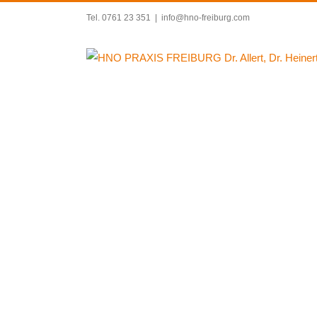
Zum
Tel. 0761 23 351
|
info@hno-freiburg.com
Inhalt
springen