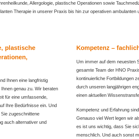
enheilkunde, Allergologie, plastische Operationen sowie Tauchmedi
anten Therapie in unserer Praxis bis hin zur operativen ambulanten u
, plastische
Kompetenz – fachlic
rationen,
Um immer auf dem neuesten Sta
gesamte Team der HNO Praxis D
kontinuierliche Fortbildungen z
nd Ihnen eine langfristig
durch unseren langjährigen eng
r Ihnen genau zu. Wir beraten
einen aktuellen Wissenstransfe
it für eine umfassende,
uf Ihre Bedürfnisse ein. Und
Kompetenz und Erfahrung sind 
f Sie zugeschnittene
Genauso viel Wert legen wir a
g auch alternativer und
es ist uns wichtig, dass Sie si
menschlich. Und auch sonst mö