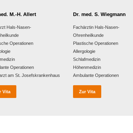
ed. M.-H. Allert
Dr. med. S. Wiegmann
rzt Hals-Nasen-
Fachärztin Hals-Nasen-
heilkunde
Ohrenheilkunde
ische Operationen
Plastische Operationen
ologie
Allergologie
medizin
Schlafmedizin
ante Operationen
Höhenmedizin
arzt am St. Josefskrankenhaus
Ambulante Operationen
r Vita
Zur Vita